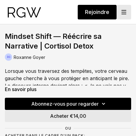
Rejoindre
Mindset Shift — Réécrire sa
Narrative | Cortisol Detox
Roxanne Goyer
Lorsque vous traversez des tempêtes, votre cerveau
gauche cherche à vous protéger en anticipant le pire.
Le discours interne devient alors :
« Je ne vais pas y
En savoir plus
arriver »
,
« Tout s'effondre »
,
« Je manque de temps »
.
Ce signal de danger constant force vos glandes
Abonnez-vous pour regarder
surrénales à produire du cortisol en continu. Vous
êtes physiologiquement prisonnière d'une histoire.
Acheter €14,00
OU
ACHETER DANS LE CADRE D'UN PACK: